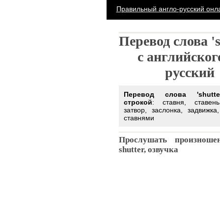
Правильный англо-русский он
Перевод слова 's
с английског
русский
Перевод слова 'shutte
строкой
: ставня, ставен
затвор, заслонка, задвижка
ставнями
Прослушать произноше
shutter, озвучка