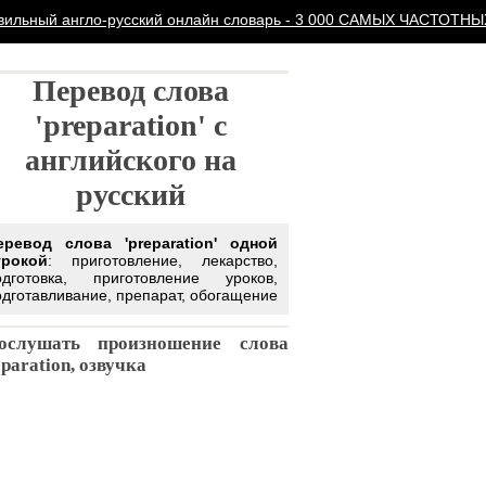
вильный англо-русский онлайн словарь - 3 000 САМЫХ ЧАСТОТН
Отдохните
Перевод слова
О проекте
'preparation' с
В английском языке око
английского на
слов! Такое количество
нормальному человеку 
русский
практически нереально.
Но самое интересное то
од слова 'preparation' одной
выучив всего 100 из них
кой
: приготовление, лекарство,
наиболее часто встреч
товка, приготовление уроков,
вы станете понимать 2
тавливание, препарат, обогащение
А
зная всего 1500-200
вы будете понимать 
85% языка
. Вот такие 
ушать произношение слова
и подобрали.
ation, озвучка
А значит, всего через н
недель, выучив всего п
наших слов, вы будете
понимать английский
практически полност