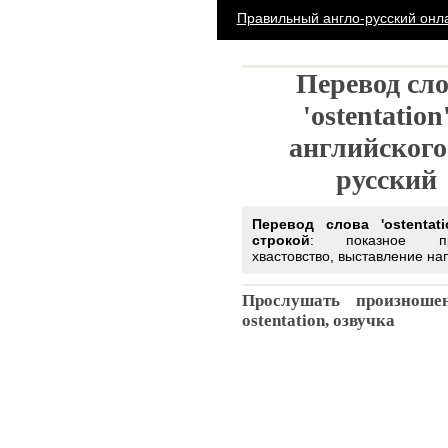
Правильный англо-русский он
Перевод слов
'ostentation' с
английского н
русский
Перевод слова 'ostentation'
строкой
: показное проявл
хвастовство, выставление напока
Прослушать произношение
ostentation, озвучка