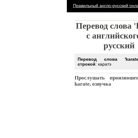
Правильный англо-русский он
Перевод слова '
с английског
русский
Перевод слова 'karat
строкой
: каратэ
Прослушать произноше
karate, озвучка