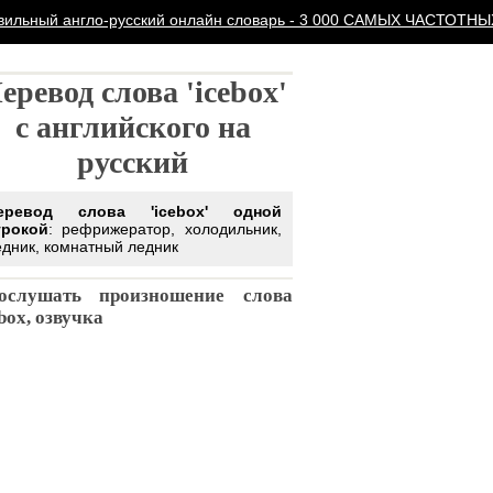
вильный англо-русский онлайн словарь - 3 000 САМЫХ ЧАСТОТН
еревод слова 'icebox'
с английского на
русский
еревод слова 'icebox' одной
трокой
: рефрижератор, холодильник,
едник, комнатный ледник
ослушать произношение слова
box, озвучка