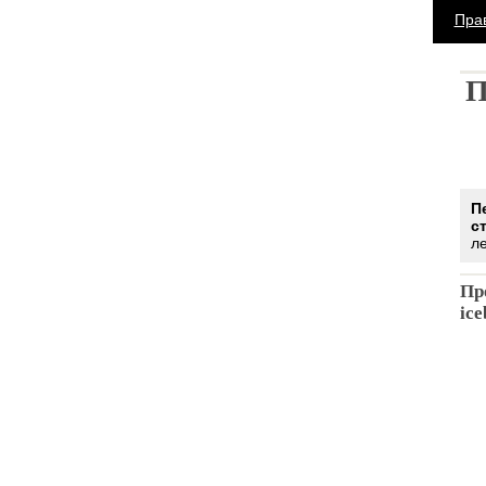
Пра
П
П
с
л
Пр
ice